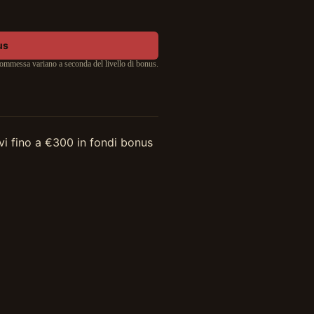
us
scommessa variano a seconda del livello di bonus.
vi fino a €300 in fondi bonus