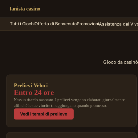
lanista casino
Tutti i Giochi
Offerta di Benvenuto
Promozioni
Assistenza dal Viv
Gioco da casinò
Prelievi Veloci
Entro 24 ore
Nessun ritardo nascosto. I prelievi vengono elaborati giornalmente
affinché le tue vincite ti raggiungano quando promesso.
Vedi i tempi di prelievo