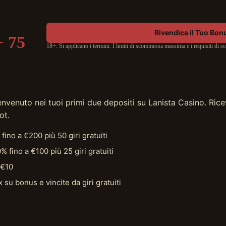
Rivendica il Tuo Bon
+ 75
18+. Si applicano i termini. I limiti di scommessa massima e i requisiti di 
envenuto nei tuoi primi due depositi su Lanista Casino. Rice
ot.
ino a €200 più 50 giri gratuiti
fino a €100 più 25 giri gratuiti
 €10
su bonus e vincite da giri gratuiti