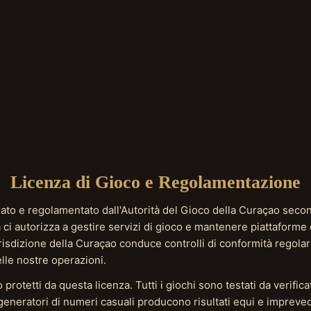
Licenza di Gioco e Regolamentazione
zato e regolamentato dall'Autorità del Gioco della Curaçao secon
 ci autorizza a gestire servizi di gioco e mantenere piattaform
urisdizione della Curaçao conduce controlli di conformità regola
lle nostre operazioni.
no protetti da questa licenza. Tutti i giochi sono testati da verifi
eneratori di numeri casuali producono risultati equi e imprevedib