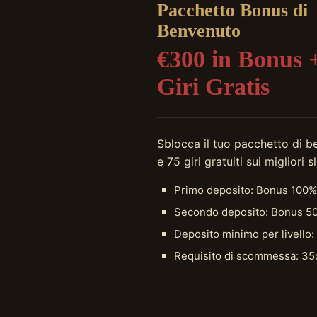
Pacchetto Bonus di
Benvenuto
€300 in Bonus 
Giri Gratis
Sblocca il tuo pacchetto di b
e 75 giri gratuiti sui migliori sl
Primo deposito: Bonus 100% f
Secondo deposito: Bonus 50% 
Deposito minimo per livello:
Requisito di scommessa: 35x 