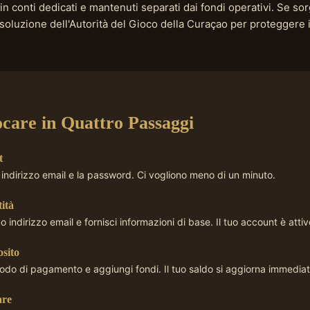
in conti dedicati e mantenuti separati dai fondi operativi. Se so
soluzione dell'Autorità del Gioco della Curaçao per proteggere i 
ocare in Quattro Passaggi
t
uo indirizzo email e la password. Ci vogliono meno di un minuto.
tità
o indirizzo email e fornisci informazioni di base. Il tuo account è att
osito
odo di pagamento e aggiungi fondi. Il tuo saldo si aggiorna immedia
are