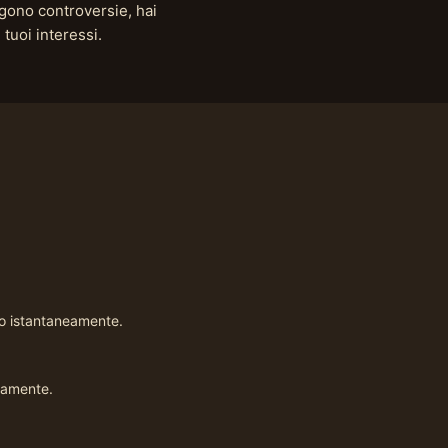
rgono controversie, hai
tuoi interessi.
ivo istantaneamente.
tamente.